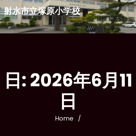
Skip
射水市立塚原小学校
to
content
今年創校150周年を迎えます
日:
2026年6月11
日
Home