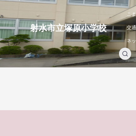
Skip
to
こ
content
射水市立塚原小学校
交
今年創校150周年を迎えます
ネ