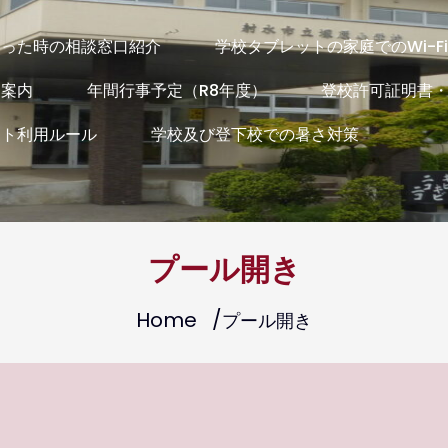
まった時の相談窓口紹介
学校タブレットの家庭でのWi-F
通案内
年間行事予定（R8年度）
登校許可証明書
ット利用ルール
学校及び登下校での暑さ対策
プール開き
Home
プール開き