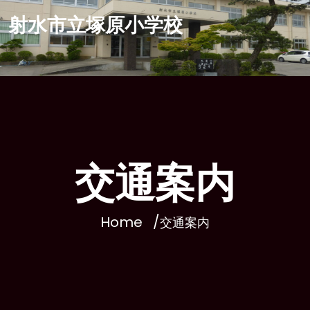
Skip
射水市立塚原小学校
to
content
今年創校150周年を迎えます
交通案内
Home
交通案内