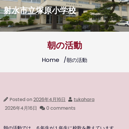
Skip
射水市立塚原小学校
to
content
今年創校150周年を迎えます
朝の活動
Home
朝の活動
Posted on
2026年4月16日
tukahara
2026年4月16日
0 comments
朝の活動では、６年生が１年生に校歌を教えています。